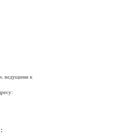
ми, ведущими к
дресу:
: