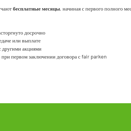
учают
бесплатные месяцы
, начиная с первого полного ме
асторгнуто досрочно
едаче или выплате
с другими акциями
 при первом заключении договора с fair parken