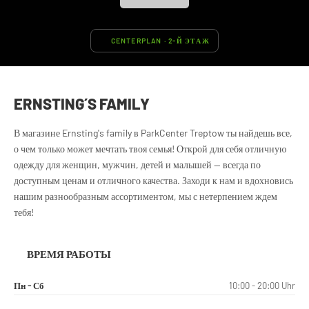
CENTERPLAN · 2-Й ЭТАЖ
ERNSTING´S FAMILY
В магазине Ernsting's family в ParkCenter Treptow ты найдешь все,
о чем только может мечтать твоя семья! Открой для себя отличную
одежду для женщин, мужчин, детей и малышей — всегда по
доступным ценам и отличного качества. Заходи к нам и вдохновись
нашим разнообразным ассортиментом, мы с нетерпением ждем
тебя!
ВРЕМЯ РАБОТЫ
Пн - Сб
10:00 - 20:00 Uhr