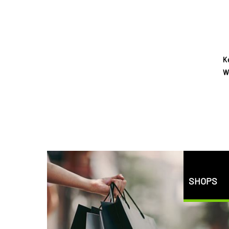
K
W
SHOPS